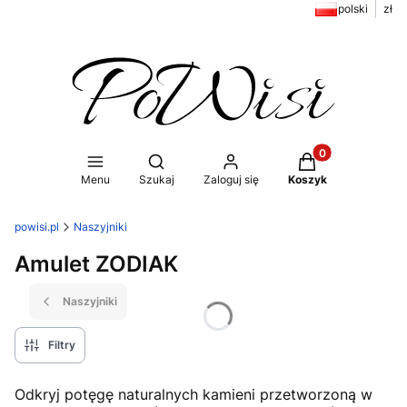
polski
zł
Produkty w koszy
Otwórz wyszukiwarkę
Menu
Szukaj
Zaloguj się
Koszyk
powisi.pl
Naszyjniki
Amulet ZODIAK
Naszyjniki
Filtry
Odkryj potęgę naturalnych kamieni przetworzoną w