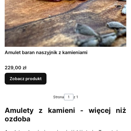
Amulet baran naszyjnik z kamieniami
Cena
229,00 zł
Zobacz produkt
Strona
z 1
Amulety z kamieni - więcej niż
ozdoba