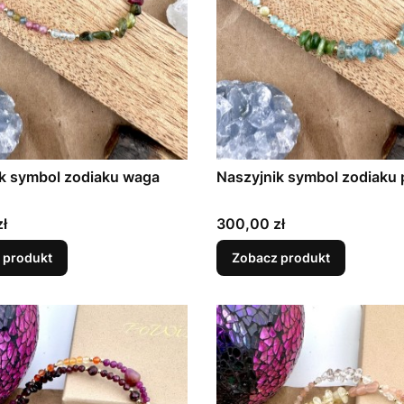
k symbol zodiaku waga
Naszyjnik symbol zodiaku
Cena
ł
300,00 zł
 produkt
Zobacz produkt