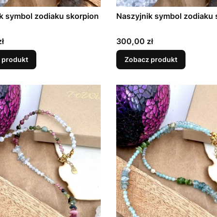
k symbol zodiaku skorpion
Naszyjnik symbol zodiaku 
Cena
ł
300,00 zł
 produkt
Zobacz produkt