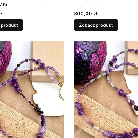
ram
Cena
ł
300,00 zł
 produkt
Zobacz produkt