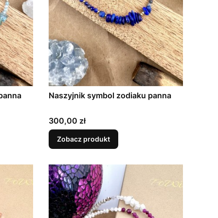
 panna
Naszyjnik symbol zodiaku panna
Cena
300,00 zł
Zobacz produkt