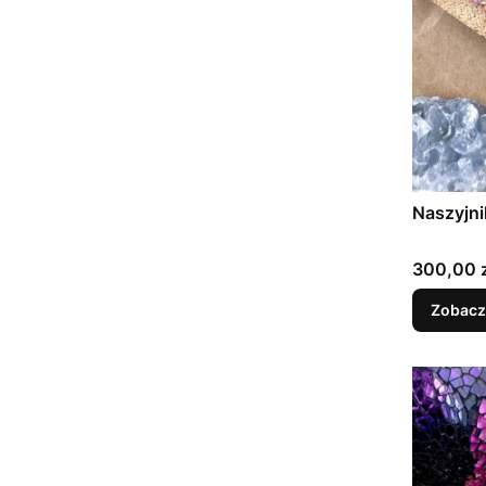
Naszyjni
Cena
300,00 z
Zobacz