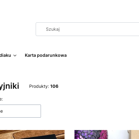
diaku
Karta podarunkowa
jniki
Produkty:
106
 produktów
e:
ne