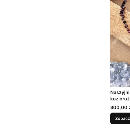
Naszyjni
kozioroż
Cena
300,00 z
Zobacz