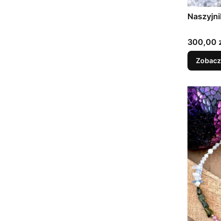
Naszyjni
Cena
300,00 z
Zobacz