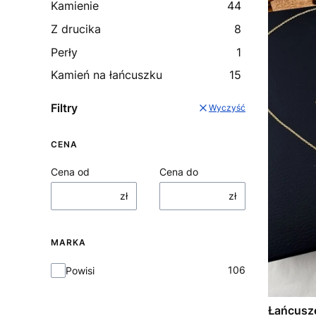
Kamienie
44
Z drucika
8
Perły
1
Kamień na łańcuszku
15
Filtry
Wyczyść
CENA
Cena od
Cena do
zł
zł
MARKA
Marka
106
Powisi
Łańcusze