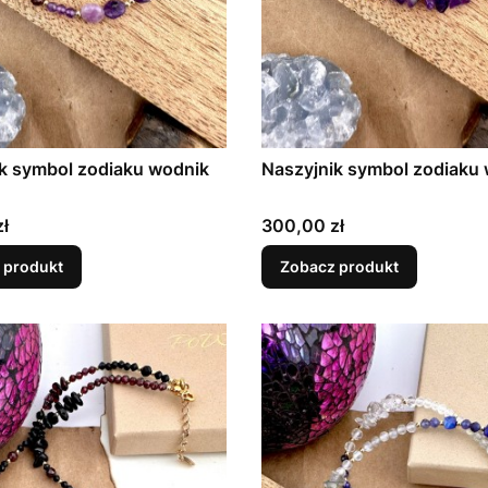
k symbol zodiaku wodnik
Naszyjnik symbol zodiaku
Cena
ł
300,00 zł
 produkt
Zobacz produkt