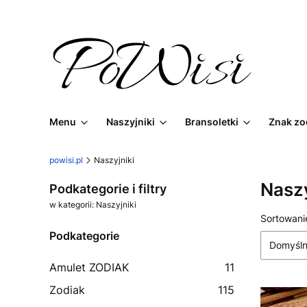
Menu
Naszyjniki
Bransoletki
Znak zo
powisi.pl
Naszyjniki
Naszy
Podkategorie i filtry
w kategorii: Naszyjniki
Lista
Sortowani
Podkategorie
Domyśl
Amulet ZODIAK
11
Zodiak
115