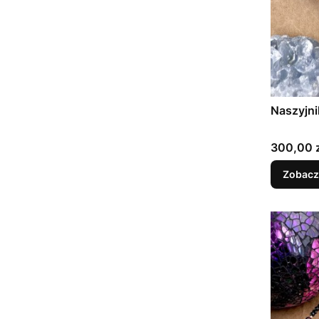
Naszyjni
Cena
300,00 z
Zobacz