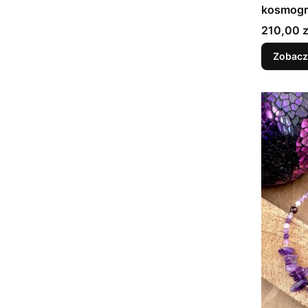
kosmog
Cena
210,00 z
Zobacz