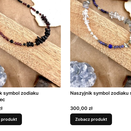
k symbol zodiaku
Naszyjnik symbol zodiaku 
ec
Cena
ł
300,00 zł
 produkt
Zobacz produkt