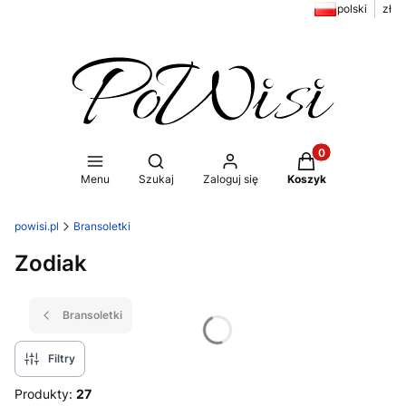
polski
zł
Produkty w koszy
Otwórz wyszukiwarkę
Menu
Szukaj
Zaloguj się
Koszyk
powisi.pl
Bransoletki
Zodiak
Bransoletki
Filtry
Produkty:
27