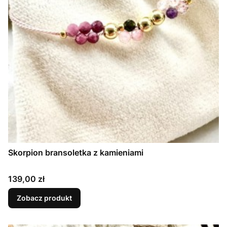
Skorpion bransoletka z kamieniami
Cena
139,00 zł
Zobacz produkt