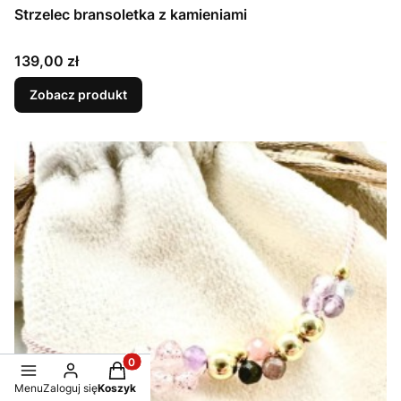
Strzelec bransoletka z kamieniami
Cena
139,00 zł
Zobacz produkt
Produkty w koszyku: 0. Zobacz szczegóły
Menu
Zaloguj się
Koszyk