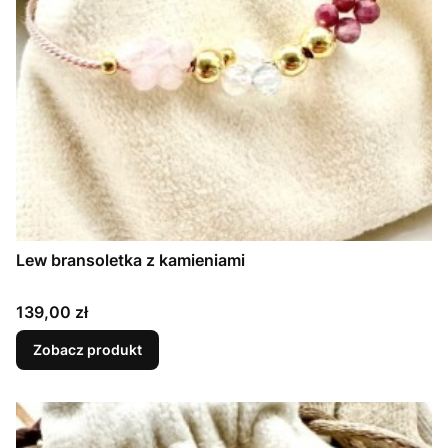
Lew bransoletka z kamieniami
Cena
139,00 zł
Zobacz produkt