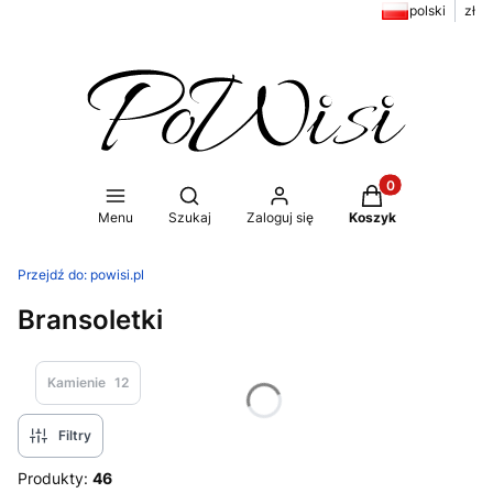
polski
zł
Produkty w koszy
Otwórz wyszukiwarkę
Menu
Szukaj
Zaloguj się
Koszyk
Przejdź do:
powisi.pl
Bransoletki
Kamienie
12
Filtry
Produkty:
46