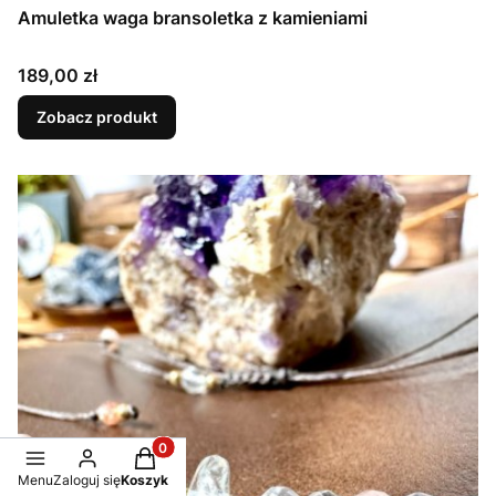
Amuletka waga bransoletka z kamieniami
Cena
189,00 zł
Zobacz produkt
Produkty w koszyku: 0. Zobacz szczegóły
Menu
Zaloguj się
Koszyk