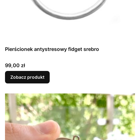
Pierścionek antystresowy fidget srebro
Cena
99,00 zł
Zobacz produkt