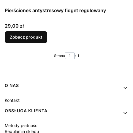
Pierścionek antystresowy fidget regulowany
Cena
29,00 zł
Zobacz produkt
Strona
z 1
Linki w stopce
O NAS
Kontakt
OBSŁUGA KLIENTA
Metody płatności
Regulamin sklepu