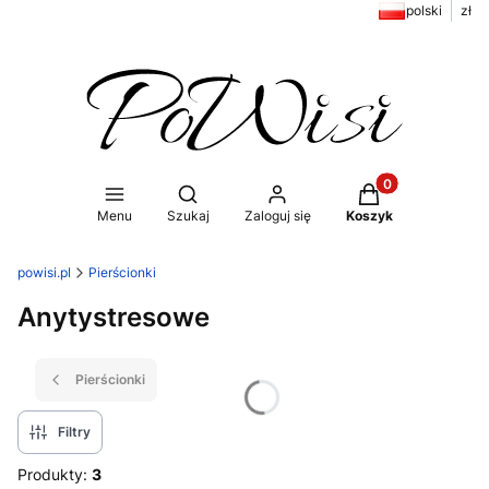
polski
zł
Produkty w koszy
Otwórz wyszukiwarkę
Menu
Szukaj
Zaloguj się
Koszyk
powisi.pl
Pierścionki
Anytystresowe
Pierścionki
Filtry
Produkty:
3