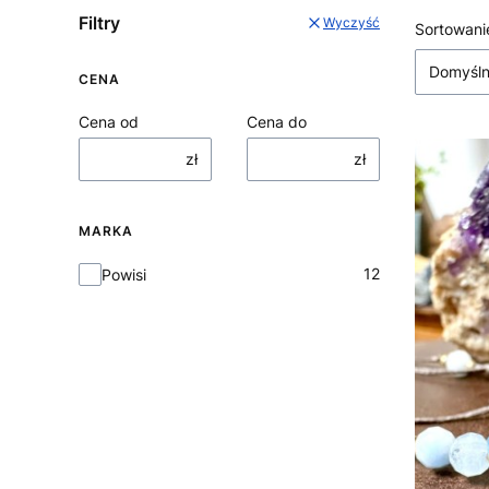
Filtry
Wyczyść
Lista
Sortowani
Domyśl
CENA
Cena od
Cena do
zł
zł
MARKA
Marka
12
Powisi