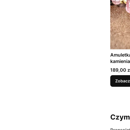
Amuletka
kamieni
Cena
189,00 z
Zobacz
Czym 
Bransole