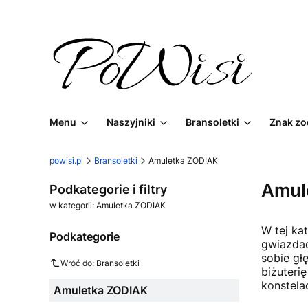
Menu
Naszyjniki
Bransoletki
Znak zo
powisi.pl
Bransoletki
Amuletka ZODIAK
Amul
Podkategorie i filtry
w kategorii: Amuletka ZODIAK
W tej ka
Podkategorie
gwiazdac
sobie gł
Wróć do: Bransoletki
biżuteri
konstela
Amuletka ZODIAK