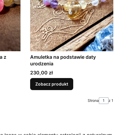
a z
Amuletka na podstawie daty
urodzenia
Cena
230,00 zł
Zobacz produkt
Strona
z 1
re łączą w sobie elementy astrologii z naturalnym