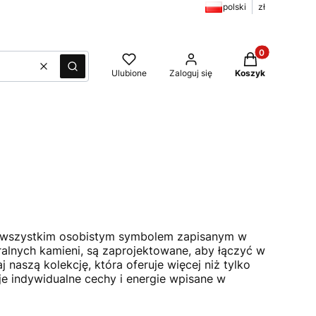
polski
zł
Produkty w kos
Wyczyść
Szukaj
Ulubione
Zaloguj się
Koszyk
ede wszystkim osobistym symbolem zapisanym w
ralnych kamieni, są zaprojektowane, aby łączyć w
 naszą kolekcję, która oferuje więcej niż tylko
je indywidualne cechy i energie wpisane w