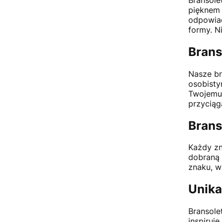
pięknem 
odpowiad
formy. N
Brans
Nasze br
osobisty
Twojemu 
przyciąg
Brans
Każdy zn
dobraną 
znaku, w
Unika
Bransole
inspiruj