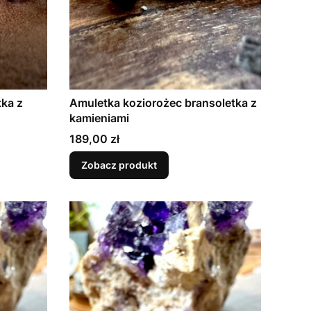
ka z
Amuletka koziorożec bransoletka z
kamieniami
Cena
189,00 zł
Zobacz produkt