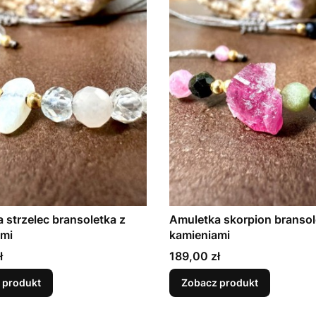
 strzelec bransoletka z
Amuletka skorpion bransol
ami
kamieniami
Cena
ł
189,00 zł
 produkt
Zobacz produkt