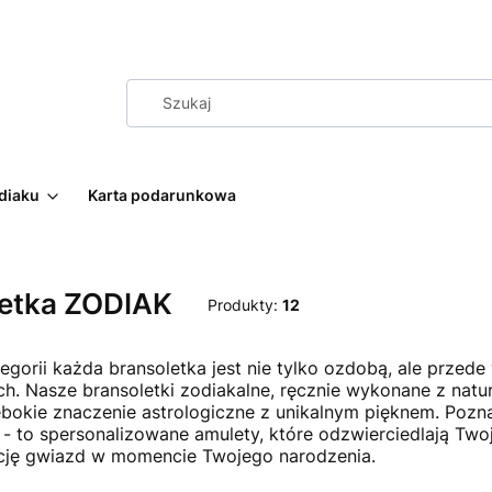
diaku
Karta podarunkowa
etka ZODIAK
Produkty:
12
tegorii każda bransoletka jest nie tylko ozdobą, ale prz
h. Nasze bransoletki zodiakalne, ręcznie wykonane z natu
ębokie znaczenie astrologiczne z unikalnym pięknem. Poznaj
ę - to spersonalizowane amulety, które odzwierciedlają Two
cję gwiazd w momencie Twojego narodzenia.