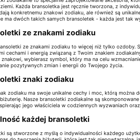
ziemi. Każda bransoletka jest ręcznie tworzona, z indywidu
ają konkretnemu znakowi zodiaku, ale również są unikalne
ie ma dwóch takich samych bransoletek - każda jest tak wyj
oletki ze znakami zodiaku
ansoletki ze znakami zodiaku to więcej niż tylko ozdoby.
mi cechami i energią związaną z Twoim znakiem zodiakaln
znakowi, wybierasz symbol, który ma na celu wzmacnianie
anie pozytywnych zmian i energii do Twojego życia.
oletki znaki zodiaku
ak zodiaku ma swoje unikalne cechy i moc, którą można 
biżuterię. Nasze bransoletki zodiakalne są skomponowane
spierając jego właściciela w codziennych wyzwaniach oraz
lność każdej bransoletki
tki są stworzone z myślą o indywidualności każdego użytko
e nas do tworzenia biżuterii, która jest tak niepowtarzalna,