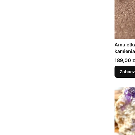
Amuletka
kamieni
Cena
189,00 z
Zobacz