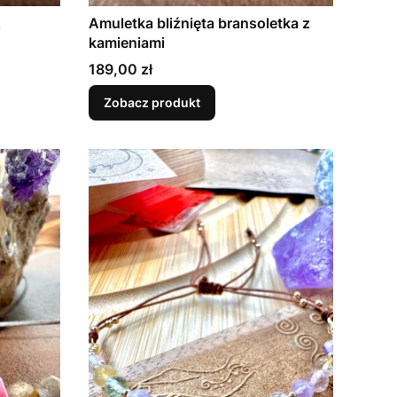
z
Amuletka bliźnięta bransoletka z
kamieniami
Cena
189,00 zł
Zobacz produkt