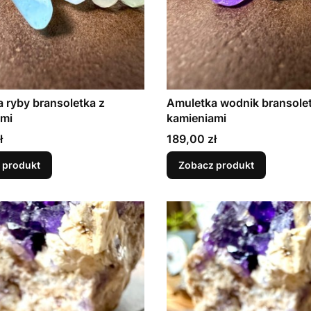
 ryby bransoletka z
Amuletka wodnik bransolet
ami
kamieniami
Cena
ł
189,00 zł
 produkt
Zobacz produkt