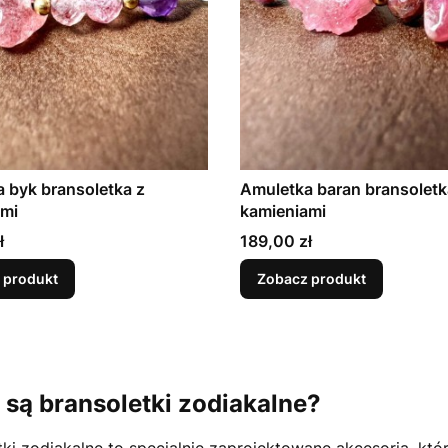
 byk bransoletka z
Amuletka baran bransoletk
ami
kamieniami
Cena
ł
189,00 zł
 produkt
Zobacz produkt
są bransoletki zodiakalne?
tki zodiakalne to specjalnie zaprojektowane akcesoria, któ