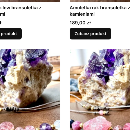
 lew bransoletka z
Amuletka rak bransoletka 
ami
kamieniami
Cena
ł
189,00 zł
 produkt
Zobacz produkt