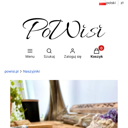
polski
zł
Produkty w koszy
Otwórz wyszukiwarkę
Menu
Szukaj
Zaloguj się
Koszyk
powisi.pl
Naszyjniki